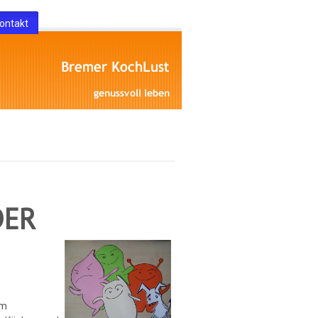
ontakt
DER
im