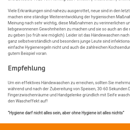
Viele Erkrankungen sind nahezu ausgerottet, neue sind in den l
machen eine ständige Weiterentwicklung der hygienischen Maßna
Meinung nach sehr wichtig, diese Maßnahmen zu verinnerlichen un
liebgewonnenen Gewohnheiten zu machen und sie so auch an die 
zu geben (so früh wie möglich). Leider ist das Händewaschen na
ganz selbstverständlich und besonders junge Leute sind infektions
einfache Hygieneregeln nicht und auch die zahlreichen Kochsendu
gutem Beispiel voran.
Empfehlung
Um ein effektives Händewaschen zu erreichen, sollten Sie mehrm
während und nach der Zubereitung von Speisen, 30-60 Sekunden 
Fingerzwischenräume und Handgelenke gründlich mit Seife wasc
den Wascheffekt auf!
"Hygiene darf nicht alles sein, aber ohne Hygiene ist alles nichts"