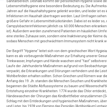
Sanitärbereich. Deshalb kommt der persönlichen Hygiene sowie d
Lebensmittelhygiene eine besondere Bedeutung zu. Die Aufmerksamk
Jahren auf die Haushaltshygiene gelenkt worden, und leider ist es
Infektionen im Haushalt übertragen werden. Laut Umfragen sehen d
größere Gefahr in Lebensmittelrückständen. Dabei ist es leider so, 
Campylobacterinfektionen jährlich ca. 60.000 Menschen erkranken (
ist). Außerdem werden zunehmend Patienten im häuslichen Umfeld 
eine steriles Zuhause sein, sondern eine Inaktivierung der Keime
sodass Menschen mit geschwächtem Immunsystem nicht krank 
Der Begriff "Hygiene" leitet sich von dem griechischen Wort Hygiei
kann es als vorbeugende Maßnahmen zur Erhaltung unserer Gesun
Trinkwasser, Impfungen und Hände waschen sind "fast" selbstvers
Laufe der Jahrhunderte Maßnahmen aufgrund von Beobachtungen en
verpackt, die Erkrankungen und Störungen verhindern und die Leis
Wohlbefinden erhalten sollten. Schon Griechen und Römern war die 
Anfang des 19. Jh. standen die Menschen Seuchen und Krankheiten
begannen die Städte Abflusssysteme zu bauen und Wissenschaftle
Entstehung einzelner Krankheiten. 1774 wurde das Chlor entdeckt,
Händewaschen der Chirurgen das Kindbettfieber einzudämmen (Se
Schlag mit den Entdeckungen und hygienischen Maßnahmen, über J
und Lister, bis 1928 von Fleming das Peniciliin (Antibiotikum) entwi