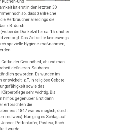
er Küchen-und
eit ist erst in den letzten 30
 immer noch so, dass zahlreiche
ie Verbraucher allerdings die
das z.B. durch
wobei die Dunkelziffer ca. 15 x höher
versorgt. Das Ziel sollte keineswegs
 durch spezielle Hygiene-maßnahmen,
werden.
a, Göttin der Gesundheit, ab und man
dheit definieren. Sauberes
tändlich geworden. Es wurden im
twickelt, z.T. in religiöse Gebote
tungsfähigkeit sowie das
Körperpflege sehr wichtig. Bis
 hilflos gegenüber. Erst dann
r erforschten die
 aber erst 1847 war es möglich, durch
mmelweis). Nun ging es Schlag auf
enner, Pettenkofer, Pasteur, Koch
ckelt wurde.