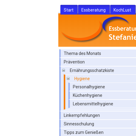
Start
Essberatung
KochLust
Thema des Monats
Prävention
Ernährungsschatzkiste
Hygiene
Personalhygiene
Küchenhygiene
Lebensmittelhygiene
Linkempfehlungen
Sinnesschulung
Tipps zum Genießen